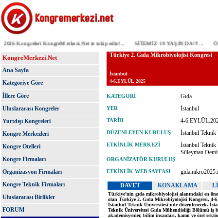
26 Kongreleri KongreMerkezi.Net te takip edin!...
SİTEMİZ 19 YAŞINDA!!!...
ÖNEML
KongreMerkezi.Net
Ana Sayfa
Kategoriye Göre
İllere Göre
Uluslararası Kongreler
Yurtdışı Kongreleri
Kongre Merkezleri
Kongre Otelleri
Kongre Firmaları
Organizasyon Firmaları
Kongre Teknik Firmaları
Uluslararası Birlikler
FORUM