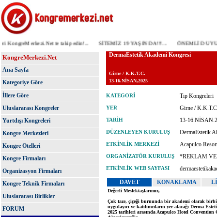
KongreMerkezi.Net te takip edin!...
SİTEMİZ 19 YAŞINDA!!!...
ÖNEMLİ DUYURU! Özel
KongreMerkezi.Net
Ana Sayfa
Kategoriye Göre
İllere Göre
Uluslararası Kongreler
Yurtdışı Kongreleri
Kongre Merkezleri
Kongre Otelleri
Kongre Firmaları
Organizasyon Firmaları
Kongre Teknik Firmaları
Uluslararası Birlikler
FORUM