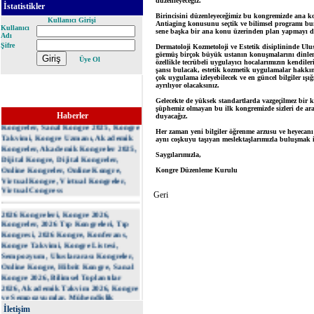
İstatistikler
Kullanıcı Girişi
Kullanıcı
Adı
Şifre
Üye Ol
E-Kongre, 2025 Kongre Listesi,
Kongre Listesi 2025, 2025 Kongreleri,
Kongresi 2025, Kongre 2025, 2025
Kongre, Online Kongre Listesi, Hibrit
Kongre 2025, Sanal Kongre, Sanal
Haberler
Kongreler, Sanal Kongre 2025, Kongre
Takvimi, Kongre Uzmanı, Akademik
Kongreler, Akademik Kongreler 2025,
Dijital Kongre, Dijital Kongreler,
Online Kongreler, Online Kongre,
Virtual Kongre, Virtual Kongreler,
Virtual Congress
2026 Kongreleri, Kongre 2026,
Kongreler, 2026 Tıp Kongreleri, Tıp
Kongresi, 2026 Kongre, Konferans,
Kongre Takvimi, Kongre Listesi,
Sempozyum, Uluslararası Kongreler,
Online Kongre, Hibrit Kongre, Sanal
Kongre 2026, Bilimsel Toplantılar
2026, Akademik Takvim 2026, Kongre
ve Sempozyumlar, Mühendislik
Kongreleri, Eczacılık Kongreleri,
İletişim