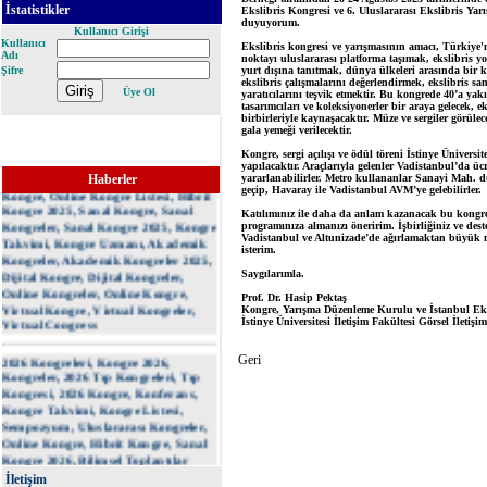
İstatistikler
Kullanıcı Girişi
Kullanıcı
Adı
Şifre
Üye Ol
E-Kongre, 2025 Kongre Listesi,
Kongre Listesi 2025, 2025 Kongreleri,
Kongresi 2025, Kongre 2025, 2025
Haberler
Kongre, Online Kongre Listesi, Hibrit
Kongre 2025, Sanal Kongre, Sanal
Kongreler, Sanal Kongre 2025, Kongre
Takvimi, Kongre Uzmanı, Akademik
Kongreler, Akademik Kongreler 2025,
Dijital Kongre, Dijital Kongreler,
Online Kongreler, Online Kongre,
Virtual Kongre, Virtual Kongreler,
Virtual Congress
2026 Kongreleri, Kongre 2026,
Kongreler, 2026 Tıp Kongreleri, Tıp
Kongresi, 2026 Kongre, Konferans,
Kongre Takvimi, Kongre Listesi,
Sempozyum, Uluslararası Kongreler,
Online Kongre, Hibrit Kongre, Sanal
Kongre 2026, Bilimsel Toplantılar
2026, Akademik Takvim 2026, Kongre
İletişim
ve Sempozyumlar, Mühendislik