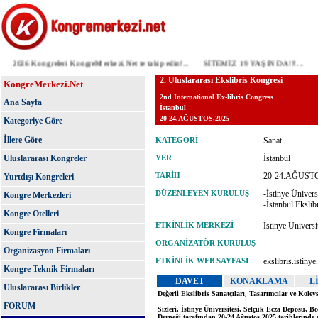
2026 Kongreleri KongreMerkezi.Net te takip edin!...
SİTEMİZ 19 YAŞINDA!!!...
ÖNE
KongreMerkezi.Net
Ana Sayfa
Kategoriye Göre
İllere Göre
Uluslararası Kongreler
Yurtdışı Kongreleri
Kongre Merkezleri
Kongre Otelleri
Kongre Firmaları
Organizasyon Firmaları
Kongre Teknik Firmaları
Uluslararası Birlikler
FORUM