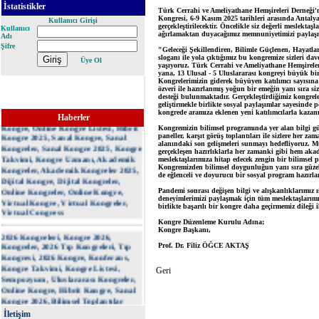
İstatistikler
Kullanıcı Girişi
Kullanıcı
Adı
Şifre
Üye Ol
E-Kongre, 2025 Kongre Listesi,
Kongre Listesi 2025, 2025 Kongreleri,
Kongresi 2025, Kongre 2025, 2025
Haberler
Kongre, Online Kongre Listesi, Hibrit
Kongre 2025, Sanal Kongre, Sanal
Kongreler, Sanal Kongre 2025, Kongre
Takvimi, Kongre Uzmanı, Akademik
Kongreler, Akademik Kongreler 2025,
Dijital Kongre, Dijital Kongreler,
Online Kongreler, Online Kongre,
Virtual Kongre, Virtual Kongreler,
Virtual Congress
2026 Kongreleri, Kongre 2026,
Kongreler, 2026 Tıp Kongreleri, Tıp
Kongresi, 2026 Kongre, Konferans,
Kongre Takvimi, Kongre Listesi,
Sempozyum, Uluslararası Kongreler,
Online Kongre, Hibrit Kongre, Sanal
Kongre 2026, Bilimsel Toplantılar
2026, Akademik Takvim 2026, Kongre
İletişim
ve Sempozyumlar, Mühendislik