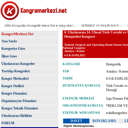
2026 Kongreleri KongreMerkezi.Net te takip edin!...
SİTEMİZ 19 YAŞINDA!!!...
ÖNE
KongreMerkezi.Net
Ana Sayfa
Kategoriye Göre
İllere Göre
Uluslararası Kongreler
Yurtdışı Kongreleri
Kongre Merkezleri
Kongre Otelleri
Kongre Firmaları
Organizasyon Firmaları
Kongre Teknik Firmaları
Uluslararası Birlikler
FORUM