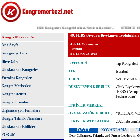
2026 Kongreleri KongreMerkezi.Net te takip edin!...
SİTEMİZ 19 YA
KongreMerkezi.Net
Ana Sayfa
Kategoriye Göre
İllere Göre
Uluslararası Kongreler
Yurtdışı Kongreleri
Kongre Merkezleri
Kongre Otelleri
Kongre Firmaları
Organizasyon Firmaları
Kongre Teknik Firmaları
Uluslararası Birlikler
FORUM