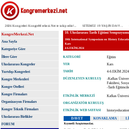
2026 Kongreleri KongreMerkezi.Net te takip edin!...
SİTEMİZ 19 YAŞINDA!!!...
ÖNE
KongreMerkezi.Net
Ana Sayfa
Kategoriye Göre
İllere Göre
Uluslararası Kongreler
Yurtdışı Kongreleri
Kongre Merkezleri
Kongre Otelleri
Kongre Firmaları
Organizasyon Firmaları
Kongre Teknik Firmaları
Uluslararası Birlikler
FORUM