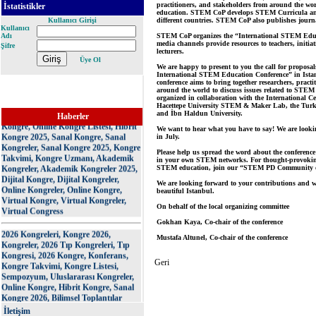
İstatistikler
Kullanıcı Girişi
Kullanıcı
Adı
Şifre
Üye Ol
E-Kongre, 2025 Kongre Listesi,
Kongre Listesi 2025, 2025 Kongreleri,
Kongresi 2025, Kongre 2025, 2025
Haberler
Kongre, Online Kongre Listesi, Hibrit
Kongre 2025, Sanal Kongre, Sanal
Kongreler, Sanal Kongre 2025, Kongre
Takvimi, Kongre Uzmanı, Akademik
Kongreler, Akademik Kongreler 2025,
Dijital Kongre, Dijital Kongreler,
Online Kongreler, Online Kongre,
Virtual Kongre, Virtual Kongreler,
Virtual Congress
2026 Kongreleri, Kongre 2026,
Kongreler, 2026 Tıp Kongreleri, Tıp
Kongresi, 2026 Kongre, Konferans,
Kongre Takvimi, Kongre Listesi,
Sempozyum, Uluslararası Kongreler,
Online Kongre, Hibrit Kongre, Sanal
Kongre 2026, Bilimsel Toplantılar
2026, Akademik Takvim 2026, Kongre
İletişim
ve Sempozyumlar, Mühendislik