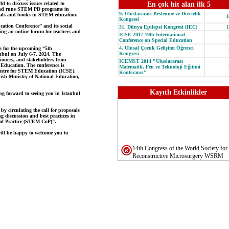
En çok hit alan ilk 5
9. Uluslararası Beslenme ve Diyetetik
1
Kongresi
31. Dünya Epilepsi Kongresi (IEC)
1
ICSE 2017 19th International
Conference on Special Education
4. Ulusal Çocuk Gelişimi Öğrenci
Kongresi
ICEMST 2014 "Uluslararası
Matematik, Fen ve Teknoloji Eğitimi
Konferansı"
Kayıtlı Etkinlikler
14th Congress of the World Society for
Reconstructive Microsurgery WSRM
2027
3-5.HAZİRAN,2027 İstanbul
9. Uluslararası Gıda Güvenliği Kongres
5-6.KASIM,2026 İstanbul
fguioi
1-3.KASIM,2026
20. Türk Tarih Kongresi
26-30.EKİM,2026 Ankara