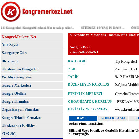
Kongreleri KongreMerkezi.Net te takip edin!...
SİTEMİZ 19 YAŞINDA!!!...
ÖNEMLİ D
KongreMerkezi.Net
Ana Sayfa
Kategoriye Göre
İllere Göre
Uluslararası Kongreler
Yurtdışı Kongreleri
Kongre Merkezleri
Kongre Otelleri
Kongre Firmaları
Organizasyon Firmaları
Kongre Teknik Firmaları
Uluslararası Birlikler
FORUM