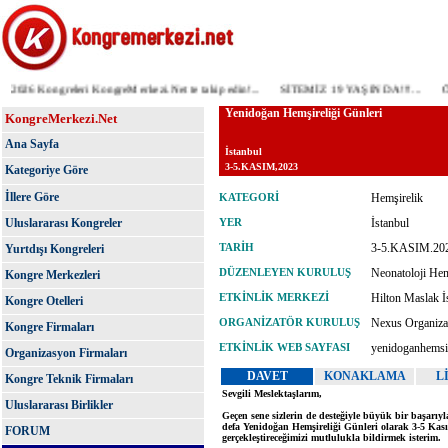
2026 Kongreleri KongreMerkezi.Net te takip edin!...
SİTEMİZ 19 YAŞINDA!!!...
ÖNEM
KongreMerkezi.Net
Ana Sayfa
Kategoriye Göre
İllere Göre
Uluslararası Kongreler
Yurtdışı Kongreleri
Kongre Merkezleri
Kongre Otelleri
Kongre Firmaları
Organizasyon Firmaları
Kongre Teknik Firmaları
Uluslararası Birlikler
FORUM