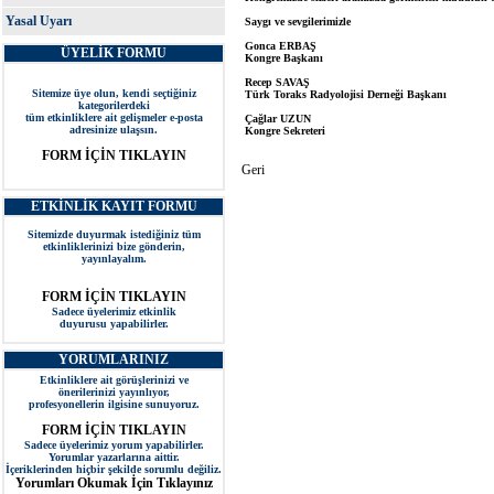
Kongreleri, Eczacılık Kongreleri,
Yasal Uyarı
Öğrenci Kongreleri, Tıp Kongreleri
ÜYELİK FORMU
kongre merkezi antalya, kongre
merkezi istanbul, kongre merkezi
ankara, kongre merkezi izmir, kongre
Sitemize üye olun, kendi seçtiğiniz
kategorilerdeki
merkezi bursa, kongre merkezi
tüm etkinliklere ait gelişmeler e-posta
eskişehir, kongre merkezi muğla,
adresinize ulaşsın.
kongre merkezi dalaman, kongre
FORM İÇİN TIKLAYIN
merkezi bodrum, kongre merkezi
marmaris, kongre merkezi belek,
kongre merkezi kemer, kongre merkezi
ETKİNLİK KAYIT FORMU
lara, kongre merkezi kundu, kongre
merkezi konyaaltı, kongre merkezi
Sitemizde duyurmak istediğiniz tüm
konya, kongre merkezi uludağ, kongre
etkinliklerinizi bize gönderin,
merkezi kapadokya, kongre merkezi
yayınlayalım.
kıbrıs, kongre merkezi girne, kongre
merkezi bakü, kongre merkezi
FORM İÇİN TIKLAYIN
azerbaycan, kongre merkezi adana,
Sadece üyelerimiz etkinlik
kongre merkezi trabzon, kongre
duyurusu yapabilirler.
merkezi fethiye
TÜM GÜNCEL KONGRELER
YORUMLARINIZ
KONGREMERKEZİ.NET TE!
Etkinliklere ait görüşlerinizi ve
önerilerinizi yayınlıyor,
ONLINE KONGRELER
profesyonellerin ilgisine sunuyoruz.
Online Kongre Listesi
FORM İÇİN TIKLAYIN
Sadece üyelerimiz yorum yapabilirler.
HİBRİT KONGRELER
Yorumlar yazarlarına aittir.
Hem YÜZ YÜZE, hem de ONLINE katılım
İçeriklerinden hiçbir şekilde sorumlu değiliz.
alternatifi sunan kongreler
Yorumları Okumak İçin Tıklayınız