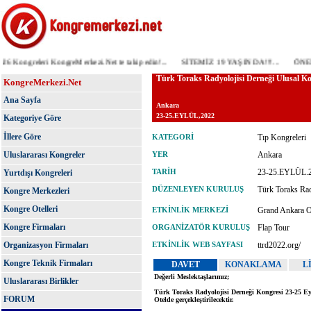
Kongreleri KongreMerkezi.Net te takip edin!...
SİTEMİZ 19 YAŞINDA!!!...
ÖNEMLİ D
KongreMerkezi.Net
Ana Sayfa
Kategoriye Göre
İllere Göre
Uluslararası Kongreler
Yurtdışı Kongreleri
Kongre Merkezleri
Kongre Otelleri
Kongre Firmaları
Organizasyon Firmaları
Kongre Teknik Firmaları
Uluslararası Birlikler
FORUM